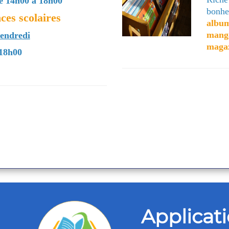
de 14h00 à 18h00
bonhe
ces scolaires
albu
mang
vendredi
maga
 18h00
Applicat