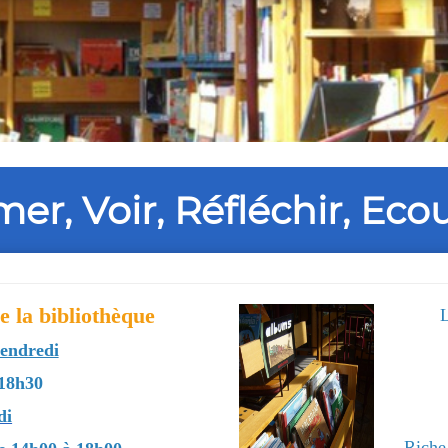
mer, Voir, Réfléchir, Eco
e la bibliothèque
L
vendredi
 18h30
di
Rich