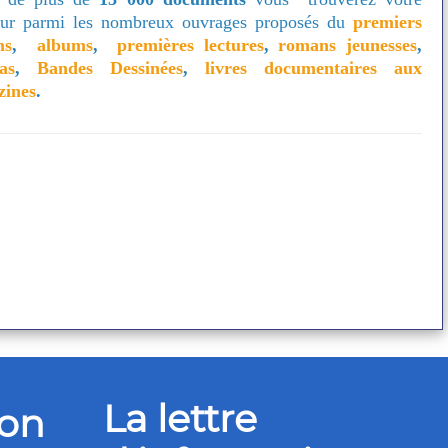
ur parmi les nombreux ouvrages proposés du
premiers
ms
,
albums
,
premières lectures
,
romans jeunesses
,
as
,
Bandes Dessinées
,
livres documentaires aux
zines
.
La lettre
ion