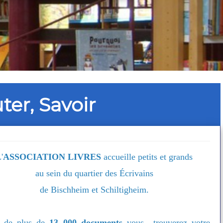
uter, Savoir
'
ASSOCIATION LIVRES
accueille petits et grands
au sein du quartier des Écrivains
de Bischheim et Schiltigheim.
e de plus de
13 000
documents
vous trouverez votre